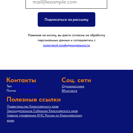
Нажимая на кнопку, вы даете согласие на обработку
персональных данных и соглашаетесь с
политикой конфиденциальности
Контакты
Соц. сети
Тел:
8(391) 211-95-88
Одноклассники
Почта:
info@spas24.ru
ВКонтакте
Полезные ссылки
Правительство Красноярского края
Законодательное Собрание Красноярского края
Главное управление МЧС России по Красноярскому
краю