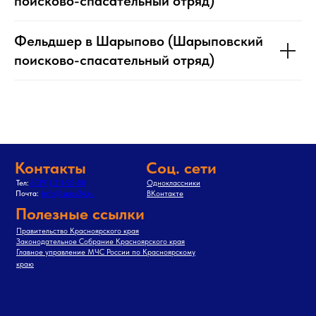
поисково-спасательный отряд)
Фельдшер в Шарыпово (Шарыповский
поисково-спасательный отряд)
Контакты
Соц. сети
Тел:
8(391) 211-95-88
Одноклассники
Почта:
info@spas24.ru
ВКонтакте
Полезные ссылки
Правительство Красноярского края
Законодательное Собрание Красноярского края
Главное управление МЧС России по Красноярскому
краю
Адрес: г. Красноярск ул. Маерчака, 40 (2 этаж)